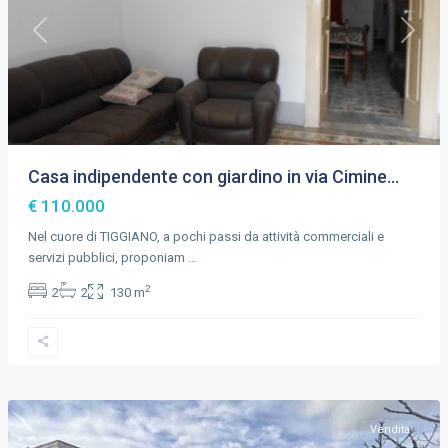
Previous
Next
Casa indipendente con giardino in via Cimine...
€ 110.000
Nel cuore di TIGGIANO, a pochi passi da attività commerciali e
servizi pubblici, proponiam
…
2
2
2
130 m
Tiggiano
,
Lecce
Vendita