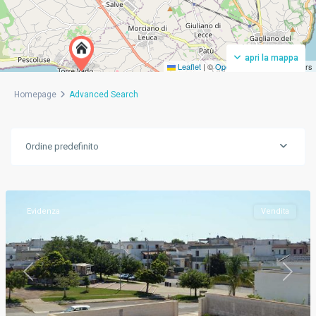
apri la mappa
Leaflet
|
©
OpenStreetMap
contributors
Homepage
Advanced Search
Ordine predefinito
Tiggiano
,
Lecce
Evidenza
Vendita
Previous
Next