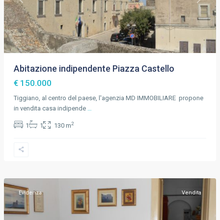
Previous
Next
Abitazione indipendente Piazza Castello
€ 150.000
Tiggiano, al centro del paese, l'agenzia MD IMMOBILIARE propone
in vendita casa indipende
…
2
1
1
130 m
Tiggiano
,
Lecce
,
Tiggiano
Evidenza
Vendita