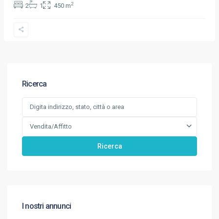
2
2
1
450 m
Ricerca
Vendita/Affitto
Ricerca
I nostri annunci