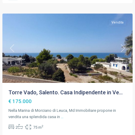
Vado
,
Lecce
Vendita
Previous
Next
Torre Vado, Salento. Casa Indipendente in Ve...
€ 175.000
Nella Marina di Morciano di Leuca, Md Immobiliare propone in
vendita una splendida casa in
…
2
2
1
75 m