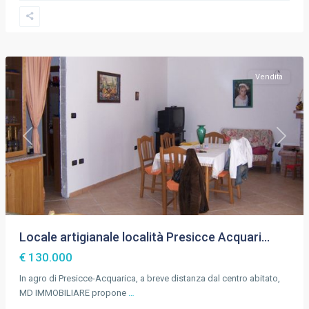
Presicce
Acquarica
,
Lecce
Vendita
Previous
Next
Locale artigianale località Presicce Acquari...
€ 130.000
In agro di Presicce-Acquarica, a breve distanza dal centro abitato,
MD IMMOBILIARE propone
…