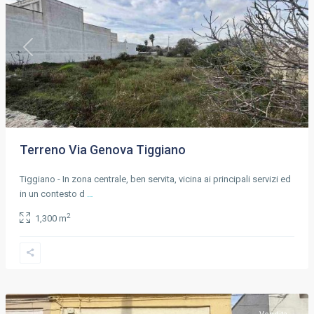
Previous
Next
Terreno Via Genova Tiggiano
Tiggiano - In zona centrale, ben servita, vicina ai principali servizi ed
in un contesto d
…
2
1,300 m
Tiggiano
,
Lecce