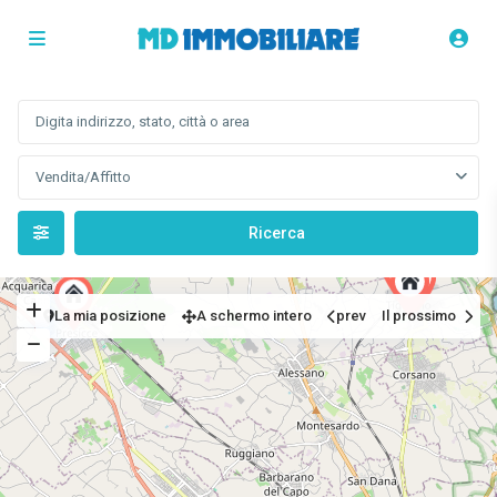
Vendita/Affitto
La mia posizione
A schermo intero
prev
Il prossimo