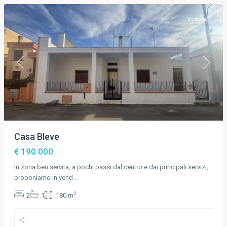
Vendita
Previous
Next
Casa Bleve
€ 190.000
In zona ben servita, a pochi passi dal centro e dai principali servizi,
proponiamo in vend
…
2
2
1
180 m
Torre