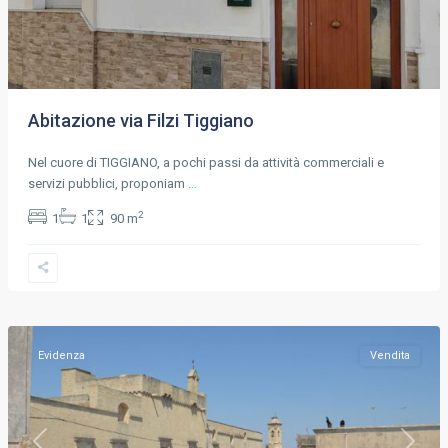
Abitazione via Filzi Tiggiano
Nel cuore di TIGGIANO, a pochi passi da attività commerciali e
servizi pubblici, proponiam
…
2
1
1
90 m
Tiggiano
,
Tiggiano
Evidenza
Vendita