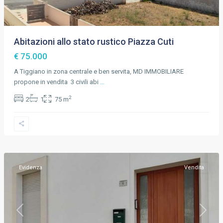
Abitazioni allo stato rustico Piazza Cuti
€ 75.000
A Tiggiano in zona centrale e ben servita, MD IMMOBILIARE
propone in vendita 3 civili abi
…
2
2
1
75 m
Tiggiano
,
Lecce
Evidenza
Vendita
Previous
Next