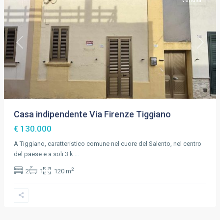
Vendita
Previous
Next
Casa indipendente Via Firenze Tiggiano
€ 130.000
A Tiggiano, caratteristico comune nel cuore del Salento, nel centro
del paese e a soli 3 k
…
2
2
1
120 m
Tiggiano
,
Lecce